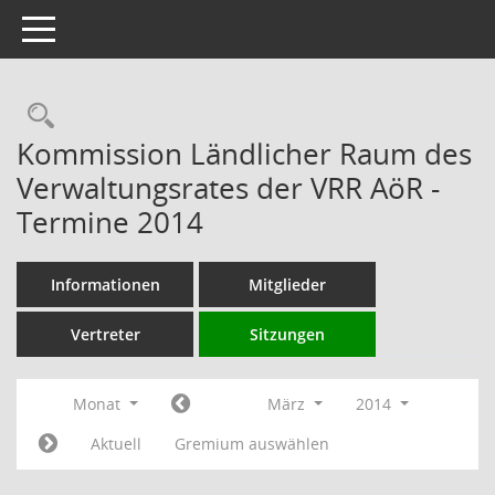
Toggle navigation
Rechercheauswahl
Kommission Ländlicher Raum des
Verwaltungsrates der VRR AöR -
Termine 2014
Informationen
Mitglieder
Vertreter
Sitzungen
Monat
März
2014
Aktuell
Gremium auswählen