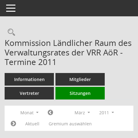
Toggle navigation
Rechercheauswahl
Kommission Ländlicher Raum des
Verwaltungsrates der VRR AöR -
Termine 2011
Informationen
Mitglieder
Vertreter
Sitzungen
Monat
März
2011
Aktuell
Gremium auswählen