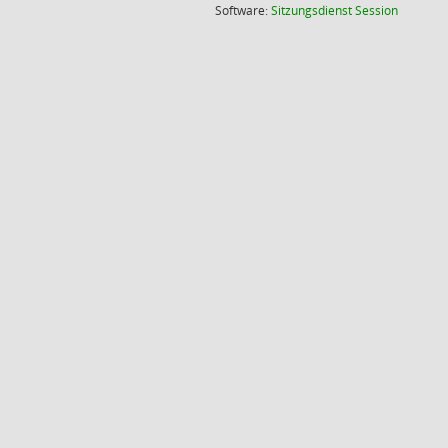
(Wird in
Software:
Sitzungsdienst
Session