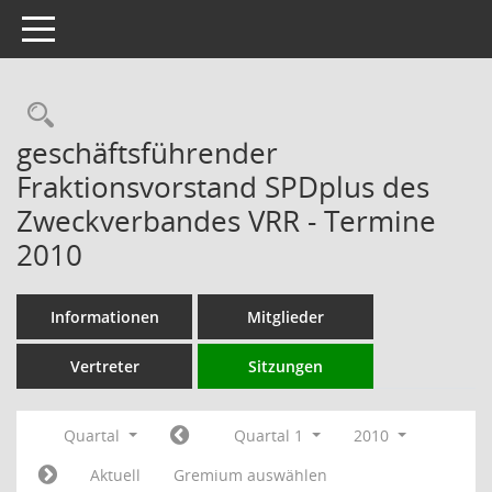
Toggle navigation
Rechercheauswahl
geschäftsführender
Fraktionsvorstand SPDplus des
Zweckverbandes VRR - Termine
2010
Informationen
Mitglieder
Vertreter
Sitzungen
Quartal
Quartal 1
2010
Aktuell
Gremium auswählen