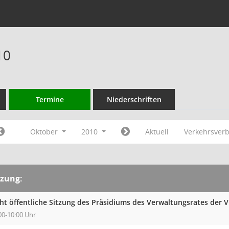
10
Termine
Niederschriften
Oktober
2010
Aktuell
Verkehrsver
tzung:
cht öffentliche Sitzung des Präsidiums des Verwaltungsrates der 
00-10:00 Uhr