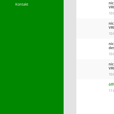
ni
Kontakt
VR
10:
ni
VR
10:
ni
de
10:
ni
VR
10:
öff
11: