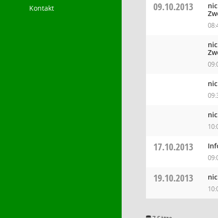
09.10.2013
ni
Kontakt
Zw
08:
ni
Zw
09:
ni
09:
ni
10:
17.10.2013
In
09:
19.10.2013
ni
10: