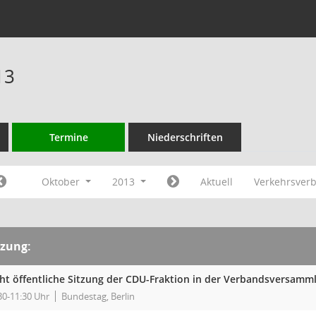
13
Termine
Niederschriften
Oktober
2013
Aktuell
Verkehrsver
tzung:
cht öffentliche Sitzung der CDU-Fraktion in der Verbandsversam
30-11:30 Uhr
Bundestag, Berlin