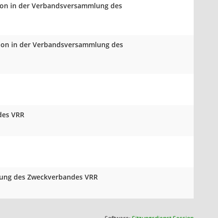
ktion in der Verbandsversammlung des
ktion in der Verbandsversammlung des
des VRR
mlung des Zweckverbandes VRR
(Wird in