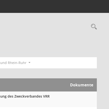
Rec
bund Rhein-Ruhr
Dokumente
mlung des Zweckverbandes VRR