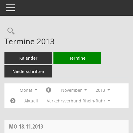
Toggle navigation
Rechercheauswahl
Termine 2013
Kalender
Termine
Niederschriften
Monat
November
2013
Aktuell
Verkehrsverbund Rhein-Ruhr
MO
18.11.2013