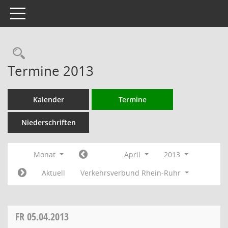
Toggle navigation
Rechercheauswahl
Termine 2013
Kalender
Termine
Niederschriften
Monat
April
2013
Aktuell
Verkehrsverbund Rhein-Ruhr
FR
05.04.2013