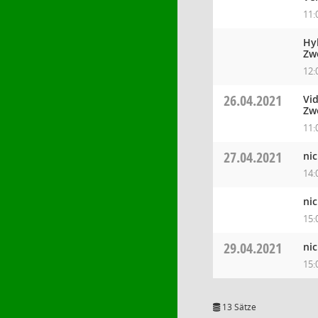
11:
Hy
Zw
12:
26.04.2021
Vi
Zw
11:
27.04.2021
nic
14:
nic
15:
29.04.2021
nic
15:
13 Sätze