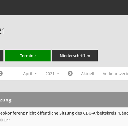
21
Termine
Niederschriften
April
2021
Aktuell
Verkehrsver
tzung:
deokonferenz nicht öffentliche Sitzung des CDU-Arbeitskreis "Län
00 Uhr