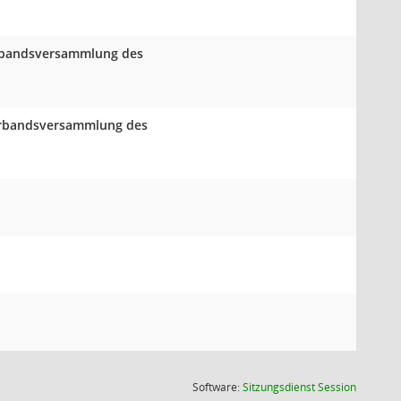
Verbandsversammlung des
Verbandsversammlung des
(Wird in
Software:
Sitzungsdienst
Session