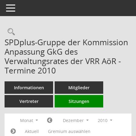
Toggle navigation
Rechercheauswahl
SPDplus-Gruppe der Kommission
Anpassung GkG des
Verwaltungsrates der VRR AöR -
Termine 2010
Informationen
Mitglieder
Vertreter
Sitzungen
Monat
Dezember
2010
Aktuell
Gremium auswählen