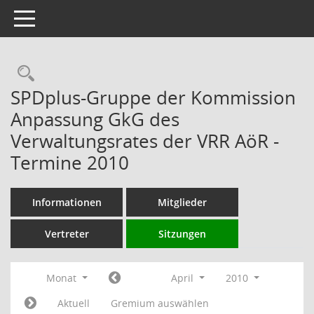
Toggle navigation
Rechercheauswahl
SPDplus-Gruppe der Kommission
Anpassung GkG des
Verwaltungsrates der VRR AöR -
Termine 2010
Informationen
Mitglieder
Vertreter
Sitzungen
Monat
April
2010
Aktuell
Gremium auswählen