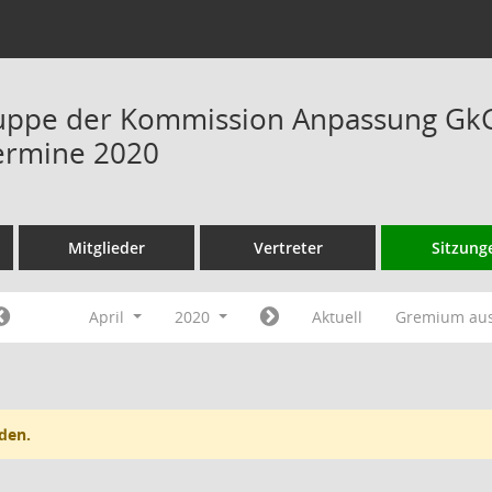
uppe der Kommission Anpassung GkG 
ermine 2020
Mitglieder
Vertreter
Sitzung
April
2020
Aktuell
Gremium au
den.