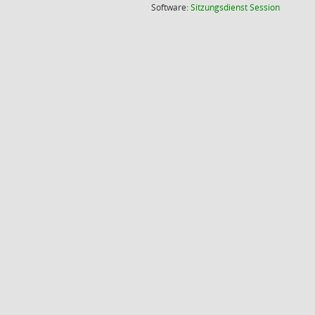
(Wird in
Software:
Sitzungsdienst
Session