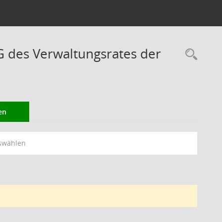
des Verwaltungsrates der
Rec
en
swählen