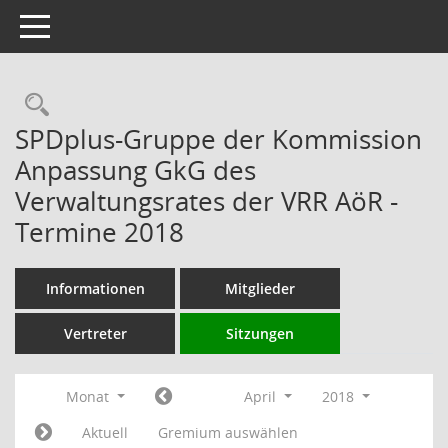
Toggle navigation
Rechercheauswahl
SPDplus-Gruppe der Kommission
Anpassung GkG des
Verwaltungsrates der VRR AöR -
Termine 2018
Informationen
Mitglieder
Vertreter
Sitzungen
Monat
April
2018
Aktuell
Gremium auswählen