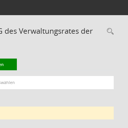
des Verwaltungsrates der
Rec
en
swählen