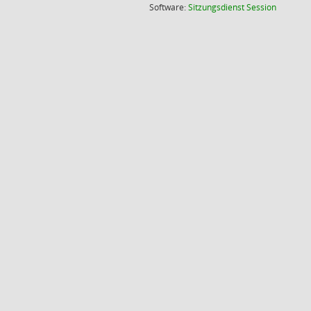
(Wird in
Software:
Sitzungsdienst
Session