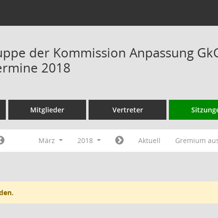
uppe der Kommission Anpassung GkG 
ermine 2018
Mitglieder
Vertreter
Sitzung
März
2018
Aktuell
Gremium au
den.