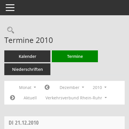
Toggle navigation
Rechercheauswahl
Termine 2010
Kalender
Termine
Niederschriften
Monat
Dezember
2010
Aktuell
Verkehrsverbund Rhein-Ruhr
DI
21.12.2010