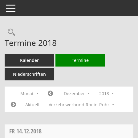
Toggle navigation
Rechercheauswahl
Termine 2018
Kalender
Termine
Niederschriften
Monat
Dezember
2018
Aktuell
Verkehrsverbund Rhein-Ruhr
FR
14.12.2018