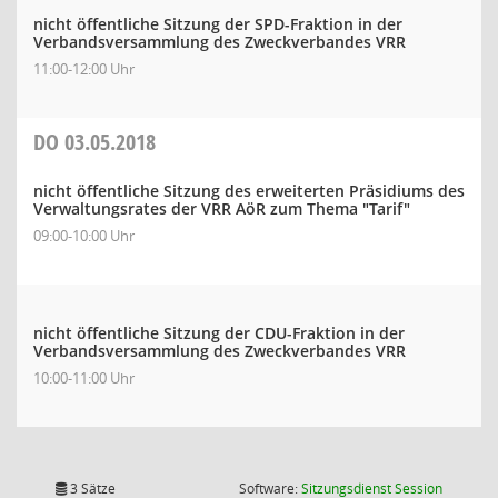
nicht öffentliche Sitzung der SPD-Fraktion in der
Verbandsversammlung des Zweckverbandes VRR
11:00-12:00 Uhr
DO
03.05.2018
nicht öffentliche Sitzung des erweiterten Präsidiums des
Verwaltungsrates der VRR AöR zum Thema "Tarif"
09:00-10:00 Uhr
nicht öffentliche Sitzung der CDU-Fraktion in der
Verbandsversammlung des Zweckverbandes VRR
10:00-11:00 Uhr
(Wird in
3 Sätze
Software:
Sitzungsdienst
Session