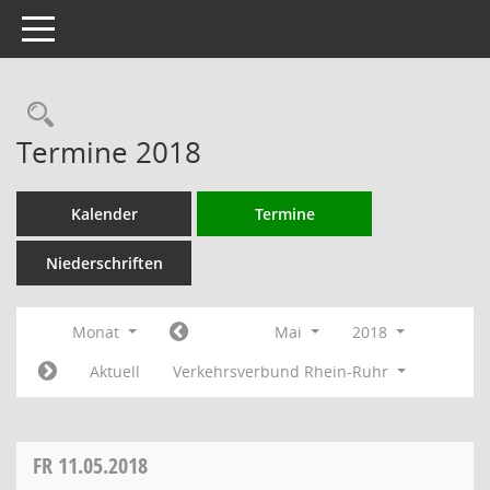
Toggle navigation
Rechercheauswahl
Termine 2018
Kalender
Termine
Niederschriften
Monat
Mai
2018
Aktuell
Verkehrsverbund Rhein-Ruhr
FR
11.05.2018