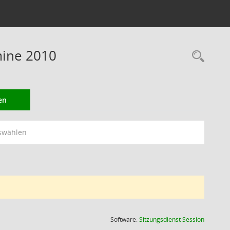
mine 2010
Rec
en
swählen
(Wird in
Software:
Sitzungsdienst
Session