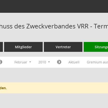
huss des Zweckverbandes VRR - Ter
Mitglieder
Vertreter
Sitzung
Februar
2010
Aktuell
Gremium au
den.