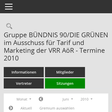
Toggle navigation
Rechercheauswahl
Gruppe BÜNDNIS 90/DIE GRÜNEN
im Ausschuss für Tarif und
Marketing der VRR AöR - Termine
2010
Informationen
Mitglieder
Vertreter
Sitzungen
Monat
Juni
2010
Aktuell
Gremium auswählen