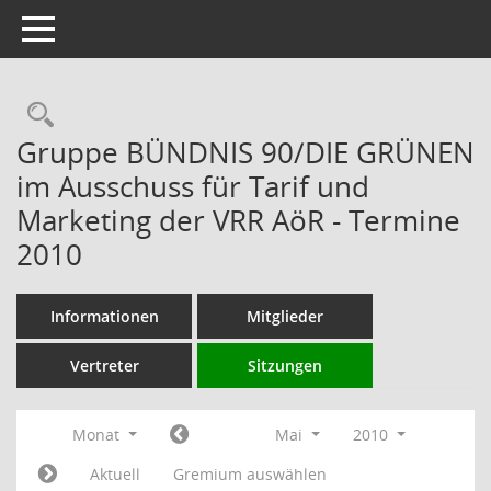
Toggle navigation
Rechercheauswahl
Gruppe BÜNDNIS 90/DIE GRÜNEN
im Ausschuss für Tarif und
Marketing der VRR AöR - Termine
2010
Informationen
Mitglieder
Vertreter
Sitzungen
Monat
Mai
2010
Aktuell
Gremium auswählen