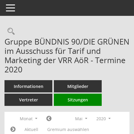
Toggle navigation
Rechercheauswahl
Gruppe BÜNDNIS 90/DIE GRÜNEN
im Ausschuss für Tarif und
Marketing der VRR AöR - Termine
2020
Informationen
Mitglieder
Vertreter
Sitzungen
Monat
Mai
2020
Aktuell
Gremium auswählen