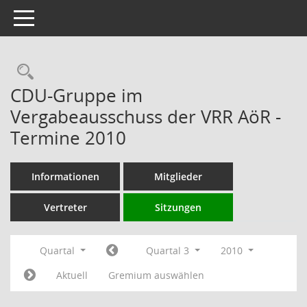
Toggle navigation
Rechercheauswahl
CDU-Gruppe im
Vergabeausschuss der VRR AöR -
Termine 2010
Informationen
Mitglieder
Vertreter
Sitzungen
Quartal
Quartal 3
2010
Aktuell
Gremium auswählen