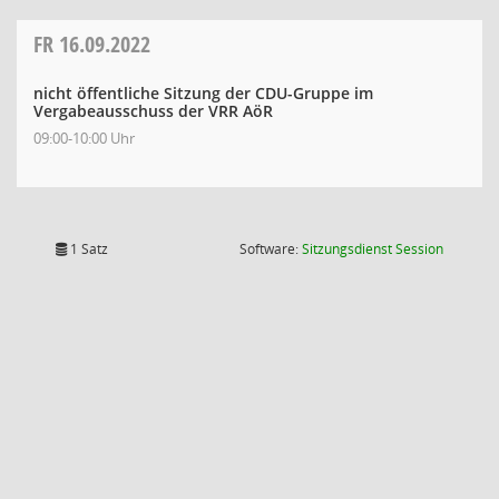
FR
16.09.2022
nicht öffentliche Sitzung der CDU-Gruppe im
Vergabeausschuss der VRR AöR
09:00-10:00 Uhr
(Wird in
1 Satz
Software:
Sitzungsdienst
Session