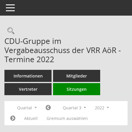
Toggle navigation
Rechercheauswahl
CDU-Gruppe im
Vergabeausschuss der VRR AöR -
Termine 2022
Informationen
Mitglieder
Vertreter
Sitzungen
Quartal
Quartal 3
2022
Aktuell
Gremium auswählen