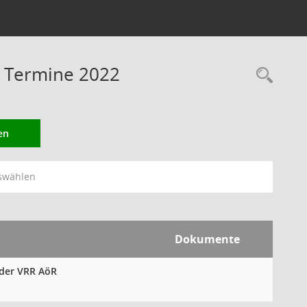
 Termine 2022
Rec
en
swählen
Dokumente
 der VRR AöR