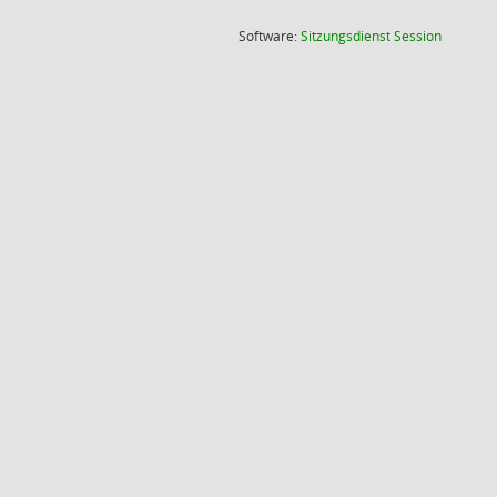
(Wird in
Software:
Sitzungsdienst
Session