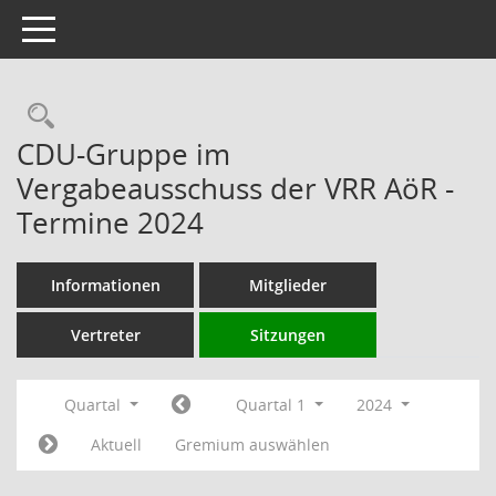
Toggle navigation
Rechercheauswahl
CDU-Gruppe im
Vergabeausschuss der VRR AöR -
Termine 2024
Informationen
Mitglieder
Vertreter
Sitzungen
Quartal
Quartal 1
2024
Aktuell
Gremium auswählen