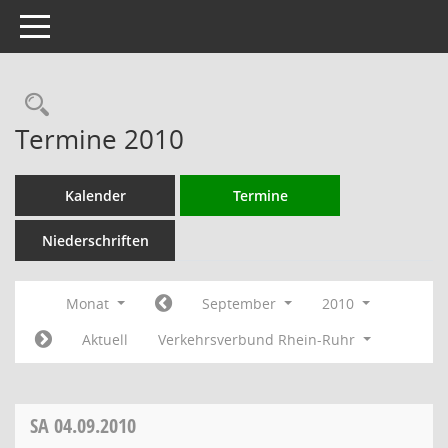
Toggle navigation
Rechercheauswahl
Termine 2010
Kalender
Termine
Niederschriften
Monat
September
2010
Aktuell
Verkehrsverbund Rhein-Ruhr
SA
04.09.2010