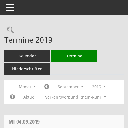
Toggle navigation
Rechercheauswahl
Termine 2019
Kalender
Termine
Niederschriften
Monat
September
2019
Aktuell
Verkehrsverbund Rhein-Ruhr
MI
04.09.2019