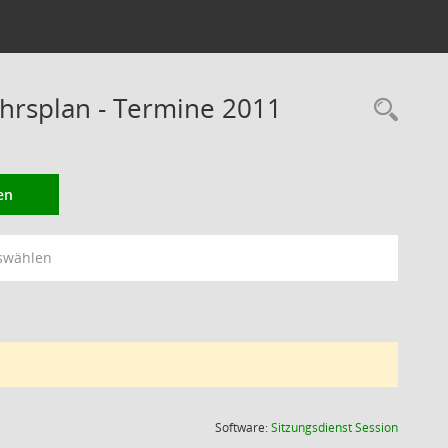
rsplan - Termine 2011
Rec
en
swählen
(Wird in
Software:
Sitzungsdienst
Session