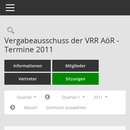
Toggle navigation
Rechercheauswahl
Vergabeausschuss der VRR AöR -
Termine 2011
Informationen
Mitglieder
Vertreter
Sitzungen
Quartal
Quartal 1
2011
Aktuell
Gremium auswählen