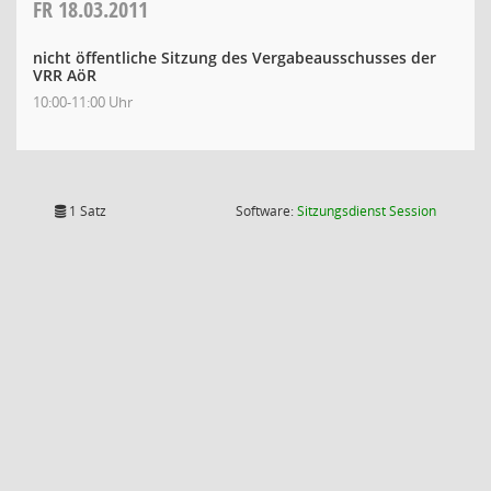
FR
18.03.2011
nicht öffentliche Sitzung des Vergabeausschusses der
VRR AöR
10:00-11:00 Uhr
(Wird in
1 Satz
Software:
Sitzungsdienst
Session