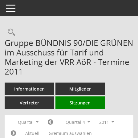
Toggle navigation
Rechercheauswahl
Gruppe BÜNDNIS 90/DIE GRÜNEN
im Ausschuss für Tarif und
Marketing der VRR AöR - Termine
2011
Informationen
Mitglieder
Vertreter
Sitzungen
Quartal
Quartal 4
2011
Aktuell
Gremium auswählen