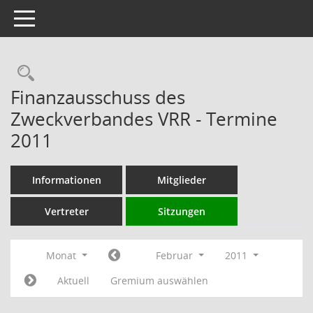
Toggle navigation
Rechercheauswahl
Finanzausschuss des
Zweckverbandes VRR - Termine
2011
Informationen
Mitglieder
Vertreter
Sitzungen
Monat
Februar
2011
Aktuell
Gremium auswählen