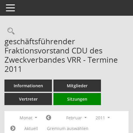
Toggle navigation
Rechercheauswahl
geschäftsführender
Fraktionsvorstand CDU des
Zweckverbandes VRR - Termine
2011
Informationen
Mitglieder
Vertreter
Sitzungen
Monat
Februar
2011
Aktuell
Gremium auswählen