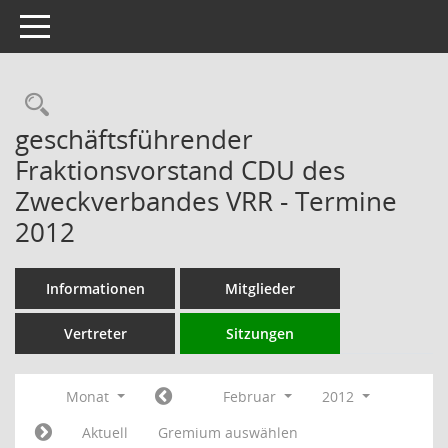
Toggle navigation
Rechercheauswahl
geschäftsführender
Fraktionsvorstand CDU des
Zweckverbandes VRR - Termine
2012
Informationen
Mitglieder
Vertreter
Sitzungen
Monat
Februar
2012
Aktuell
Gremium auswählen