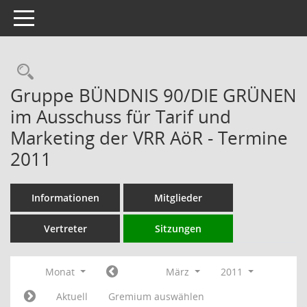
Toggle navigation
Rechercheauswahl
Gruppe BÜNDNIS 90/DIE GRÜNEN
im Ausschuss für Tarif und
Marketing der VRR AöR - Termine
2011
Informationen
Mitglieder
Vertreter
Sitzungen
Monat
März
2011
Aktuell
Gremium auswählen