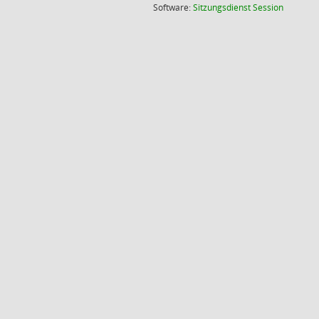
(Wird in
Software:
Sitzungsdienst
Session