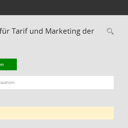
r Tarif und Marketing der
Rec
en
swählen