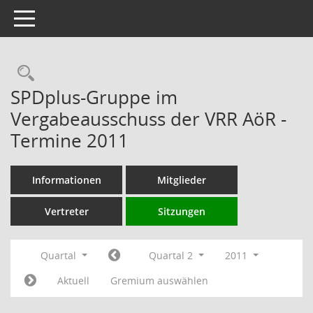
Toggle navigation
Rechercheauswahl
SPDplus-Gruppe im
Vergabeausschuss der VRR AöR -
Termine 2011
Informationen
Mitglieder
Vertreter
Sitzungen
Quartal
Quartal 2
2011
Aktuell
Gremium auswählen