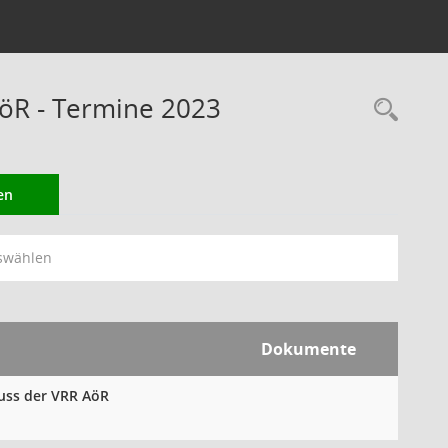
öR - Termine 2023
Rec
en
swählen
Dokumente
huss der VRR AöR