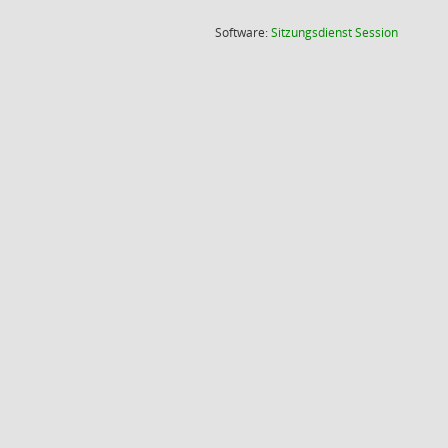
(Wird in
Software:
Sitzungsdienst
Session