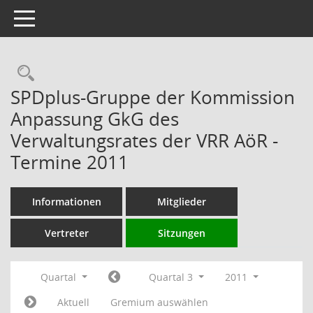
Toggle navigation
Rechercheauswahl
SPDplus-Gruppe der Kommission
Anpassung GkG des
Verwaltungsrates der VRR AöR -
Termine 2011
Informationen
Mitglieder
Vertreter
Sitzungen
Quartal
Quartal 3
2011
Aktuell
Gremium auswählen