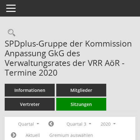
Toggle navigation
Rechercheauswahl
SPDplus-Gruppe der Kommission
Anpassung GkG des
Verwaltungsrates der VRR AöR -
Termine 2020
Informationen
Mitglieder
Vertreter
Sitzungen
Quartal
Quartal 3
2020
Aktuell
Gremium auswählen