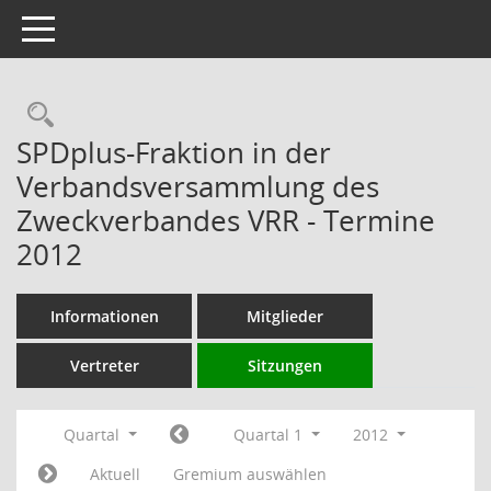
Toggle navigation
Rechercheauswahl
SPDplus-Fraktion in der
Verbandsversammlung des
Zweckverbandes VRR - Termine
2012
Informationen
Mitglieder
Vertreter
Sitzungen
Quartal
Quartal 1
2012
Aktuell
Gremium auswählen