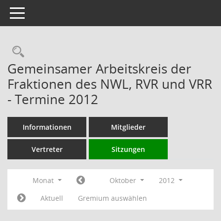
Toggle navigation
Rechercheauswahl
Gemeinsamer Arbeitskreis der
Fraktionen des NWL, RVR und VRR
- Termine 2012
Informationen
Mitglieder
Vertreter
Sitzungen
Monat
Oktober
2012
Aktuell
Gremium auswählen