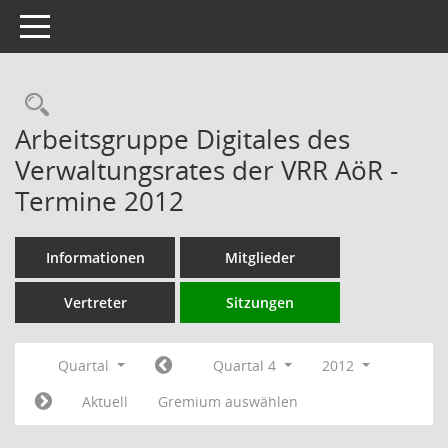
Toggle navigation
Rechercheauswahl
Arbeitsgruppe Digitales des
Verwaltungsrates der VRR AöR -
Termine 2012
Informationen
Mitglieder
Vertreter
Sitzungen
Quartal
Quartal 4
2012
Aktuell
Gremium auswählen