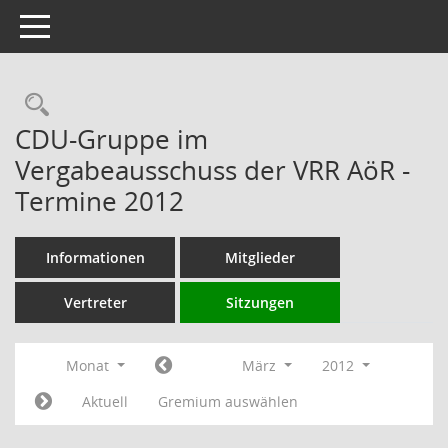
Toggle navigation
Rechercheauswahl
CDU-Gruppe im
Vergabeausschuss der VRR AöR -
Termine 2012
Informationen
Mitglieder
Vertreter
Sitzungen
Monat
März
2012
Aktuell
Gremium auswählen