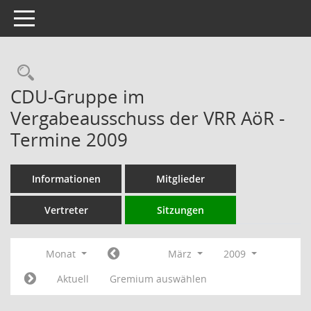
Toggle navigation
Rechercheauswahl
CDU-Gruppe im
Vergabeausschuss der VRR AöR -
Termine 2009
Informationen
Mitglieder
Vertreter
Sitzungen
Monat
März
2009
Aktuell
Gremium auswählen