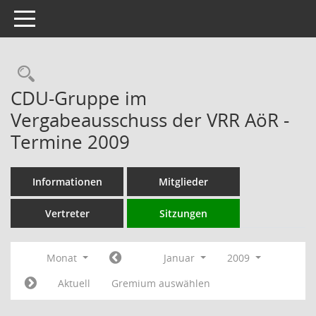
Toggle navigation
Rechercheauswahl
CDU-Gruppe im
Vergabeausschuss der VRR AöR -
Termine 2009
Informationen
Mitglieder
Vertreter
Sitzungen
Monat
Januar
2009
Aktuell
Gremium auswählen