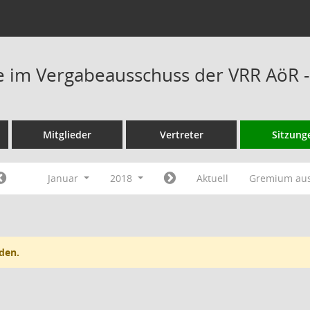
 im Vergabeausschuss der VRR AöR -
Mitglieder
Vertreter
Sitzung
Januar
2018
Aktuell
Gremium au
den.