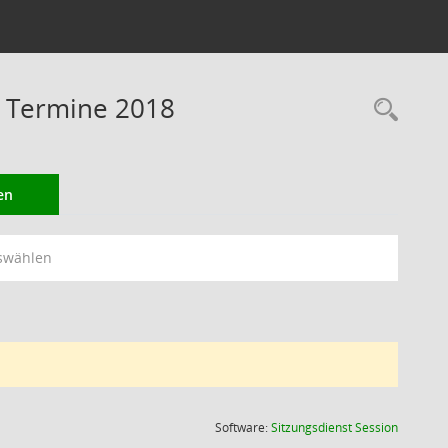
 Termine 2018
Rec
en
swählen
(Wird in
Software:
Sitzungsdienst
Session