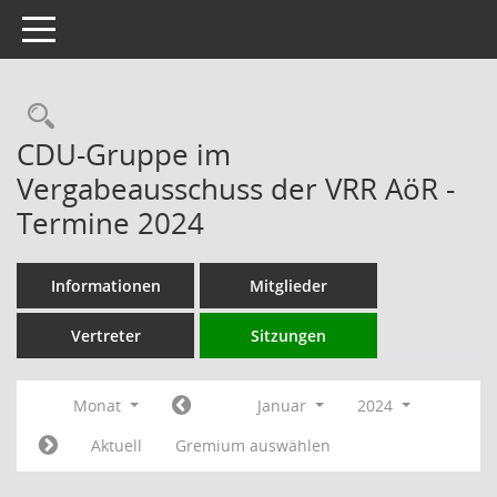
Toggle navigation
Rechercheauswahl
CDU-Gruppe im
Vergabeausschuss der VRR AöR -
Termine 2024
Informationen
Mitglieder
Vertreter
Sitzungen
Monat
Januar
2024
Aktuell
Gremium auswählen