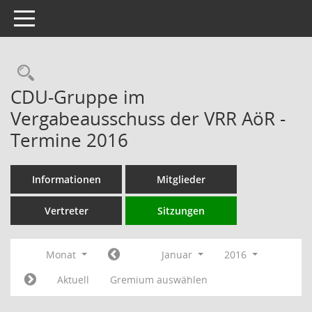
Toggle navigation
Rechercheauswahl
CDU-Gruppe im
Vergabeausschuss der VRR AöR -
Termine 2016
Informationen
Mitglieder
Vertreter
Sitzungen
Monat
Januar
2016
Aktuell
Gremium auswählen