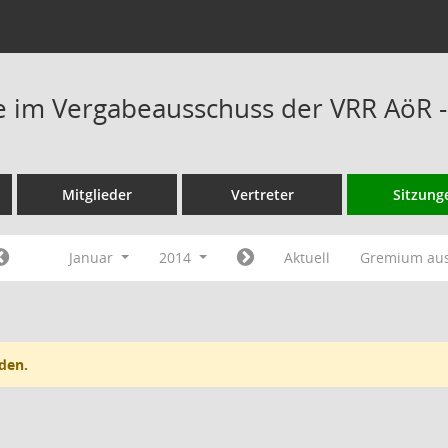
 im Vergabeausschuss der VRR AöR -
Mitglieder
Vertreter
Sitzung
Januar
2014
Aktuell
Gremium au
den.