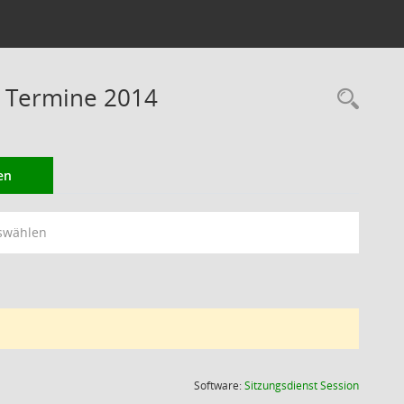
 Termine 2014
Rec
en
swählen
(Wird in
Software:
Sitzungsdienst
Session