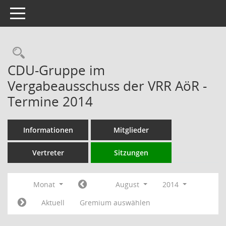
Toggle navigation
Rechercheauswahl
CDU-Gruppe im
Vergabeausschuss der VRR AöR -
Termine 2014
Informationen
Mitglieder
Vertreter
Sitzungen
Monat
August
2014
Aktuell
Gremium auswählen